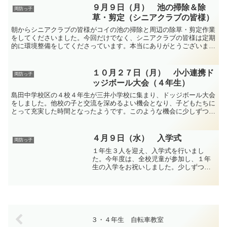
９月９日（月） 池の掃除＆除
周防っ子
草・剪定（シニアクラブの皆様）
朝からシニアクラブの皆様がコイの池の掃除と周辺の除草・剪定作業
をしてくださいました。今回だけでなく、シニアクラブの皆様は定期
的に環境整備をしてくださっています。本当にありがとうございま
す。 この日は、子どもたちも外に出て、作業の様子を見たり...
１０月２７日（月） 小小連携ド
周防っ子
ッジボール大会（４年生）
島田中学校区の４校４年生が三井小学校に集まり、ドッジボール大会
をしました。他校の子と交流を深めるよい機会となり、子どもたちに
とって充実した時間となったようです。このような機会に少しずつ他
校の子とも親睦を深められるといいですね。
４月９日（水） 入学式
周防っ子
１年生３人を迎え、入学式を行いまし
た。今年度は、全校児童が参加し、１年
生の入学をお祝いしました。少しずつ小
学校生活に慣れていってほしいと思いま
す。
３・４年生 自転車教室