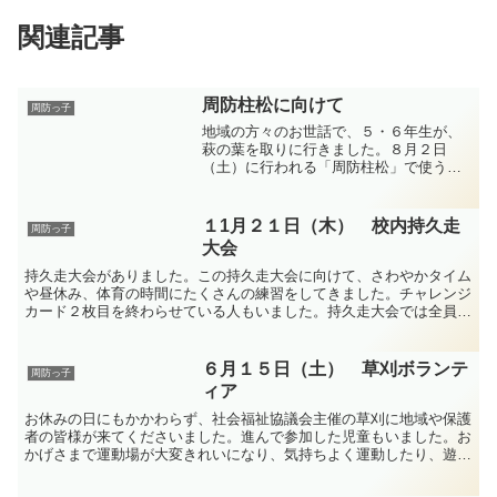
関連記事
周防柱松に向けて
周防っ子
地域の方々のお世話で、５・６年生が、
萩の葉を取りに行きました。８月２日
（土）に行われる「周防柱松」で使うた
めです。みんな、一生懸命、萩の葉を集
めていました。これから、乾かして、葉
だけ取り除きます。
１1月２１日（木） 校内持久走
周防っ子
大会
持久走大会がありました。この持久走大会に向けて、さわやかタイム
や昼休み、体育の時間にたくさんの練習をしてきました。チャレンジ
カード２枚目を終わらせている人もいました。持久走大会では全員が
「がんばれ！」と大きな声で応援していました。また、保護...
６月１５日（土） 草刈ボランテ
周防っ子
ィア
お休みの日にもかかわらず、社会福祉協議会主催の草刈に地域や保護
者の皆様が来てくださいました。進んで参加した児童もいました。お
かげさまで運動場が大変きれいになり、気持ちよく運動したり、遊ん
だりすることができます。参加してくださった皆様、本当に...