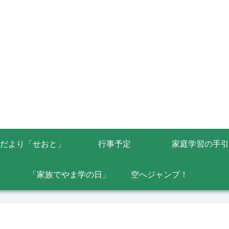
だより「せおと」
行事予定
家庭学習の手引
「家族でやま学の日」
空へジャンプ！