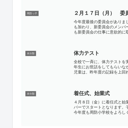
２月１７日（月） 委
周防っ子
今年度最後の委員会がありま
も加わり、新委員会のメンバ
も新委員会の仕事に意欲的に
体力テスト
未分類
全校で一斉に、体力テストを
年生にお世話をしてもらいな
児童は、昨年度の記録を上回
着任式、始業式
未分類
４月８日（金）に着任式と始
バーでスタートとなります。
今年度も周防小学校をよろし