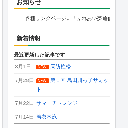
お知らせ
各種リンクページに「ふれあい夢通信:第81号（20
新着情報
最近更新した記事です
8月1日
周防柱松
NEW!
7月28日
第１回 島田川っ子サミッ
NEW!
ト
7月22日
サマーチャレンジ
7月14日
着衣水泳