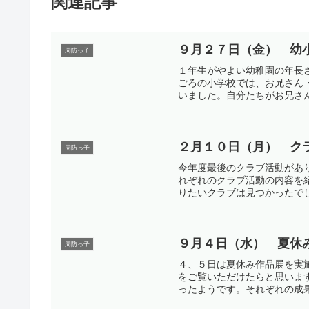
関連記事
９月２７日（金） 幼
周防っ子
１年生がやよい幼稚園の年長
ごろの小学校では、お兄さん
いました。自分たちがお兄さん
２月１０日（月） ク
周防っ子
今年度最後のクラブ活動があ
れぞれのクラブ活動の内容を
りたいクラブは見つかったでし
９月４日（水） 夏休
周防っ子
４、５日は夏休み作品展を実
をご覧いただけたらと思いま
ったようです。それぞれの成果