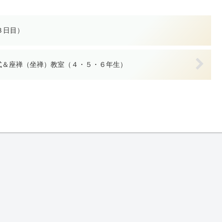
３日目）
式＆座禅（坐禅）教室（４・５・６年生）