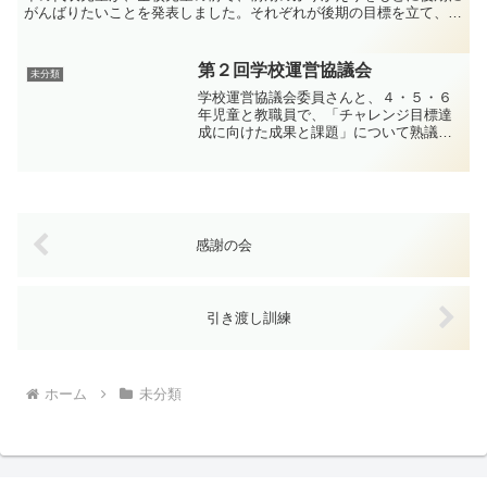
がんばりたいことを発表しました。それぞれが後期の目標を立て、気
持ちを新たに励んでほしいと思います。 校長先生からは、...
第２回学校運営協議会
未分類
学校運営協議会委員さんと、４・５・６
年児童と教職員で、「チャレンジ目標達
成に向けた成果と課題」について熟議を
しました。学校教育目標「すこやかで
（体） おおきく（知） うつくしく
（徳）」に基づいて子どもたちが考えた
チャレンジ目標の具体的取組に...
感謝の会
引き渡し訓練
ホーム
未分類