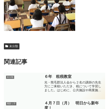
未分類
関連記事
６年 租税教室
未分類
光・熊毛郡法人会から２名の講師の先生
方にご来校いただき、税について学習し
ました。はじめに、公共施設や商業施設
は税金が使われているのかどうか考えま
した。次に、動画を見て、税金が何に使
われているのかを学習しました。税金の
４月７日（月） 明日から新年
周防っ子
使われ方について、次第に...
度！