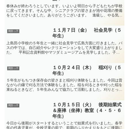
春休みが終わろうとしています。いよいよ明日から子どもたちが学校
に戻ってきます。そんな中、シニアクラブの皆さまが池や花壇の整備
をしてくださいました。ありがとうございます。 進級し、やる気で
いっぱいの子どもたちに会えるのを楽しみに待っています！
１１月７日（金） 社会見学（５
周防っ子
年生）
上島田小学校の５年生と一緒に社会見学で広島方面に行きました。バ
スの中では、自己紹介やレクリエーションをして大変盛り上がりまし
た。 平和記念資料館やマツダミュージアムを見学しました。子ど
もたちは、平和の大切さについて考えたり、自動車工場の様...
１０月２４日（木） 稲刈り（５
周防っ子
年生）
５年生がもちつき保存会の皆さまと稲刈り体験をしました。今回は昔
ながらの鎌で刈る方法で体験をしました。稲を刈るときや刈った稲を
束ねるときなど、５年生みんなで協力して活動しました。刈りとった
稲を精米して、もちつき体験をしたり、わらを使ってしめ縄...
１０月１５日（火） 後期始業式
周防っ子
＆座禅（坐禅）教室（４・５・６
年生）
今日から後期がスタートするということで始業式を行いました。各学
年の代表児童が、全校児童の前で、前期のふりかえりをもとに後期に