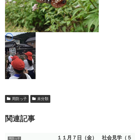
周防っ子
未分類
関連記事
１１月７日（金） 社会見学（５
周防っ子