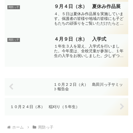
９月４日（水） 夏休み作品展
周防っ子
４、５日は夏休み作品展を実施していま
す。保護者の皆様や地域の皆様にも子ど
もたちの頑張りをご覧いただけたらと思
います。 子どもたちもほかの学年の作
品を見ることで新たな学びがあったよう
です。それぞれの成果を見ながら「すご
４月９日（水） 入学式
周防っ子
い！」「どうなっているん...
１年生３人を迎え、入学式を行いまし
た。今年度は、全校児童が参加し、１年
生の入学をお祝いしました。少しずつ小
学校生活に慣れていってほしいと思いま
す。
１０月２２日（火） 島田川っ子サミッ
ト報告会
１０月２４日（木） 稲刈り（５年生）
ホーム
周防っ子