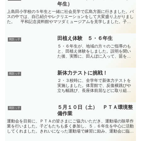
年生）
上島田小学校の５年生と一緒に社会見学で広島方面に行きました。バ
スの中では、自己紹介やレクリエーションをして大変盛り上がりまし
た。 平和記念資料館やマツダミュージアムを見学しました。子ど
もたちは、平和の大切さについて考えたり、自動車工場の様...
田植え体験 ５・６年生
周防っ子
５・６年生が、地域の方々のご指導のも
と、田植え体験をしました。説明を聞い
た後、実際に、田んぼに入って、苗を植
えました。最初は、足が土の中にはまっ
ていく感じにとまどっていたようでした
が、すぐに慣れて、遠くまで歩いて、苗
新体力テストに挑戦！
周防っ子
を植えることができました...
２・３校時に、全学年で新体力テストを
実施しました。体育館で、反復横跳びや
立ち幅跳び、長座体前屈などに取り組み
ました。よい記録がでるように、上級生
が下級生のお世話をしたり、友達を応援
したりしながら、みんな頑張っていまし
５月１０日（土） ＰＴＡ環境整
周防っ子
た！
備作業
運動会を目前に、ＰＴＡの皆さまにご協力いただき、運動場の除草作
業を行いました。子どもたちも多く参加し、５．６年生を中心に活動
してくれました。きれいになった運動場で練習に励み、運動会に臨ん
でほしいと思います。